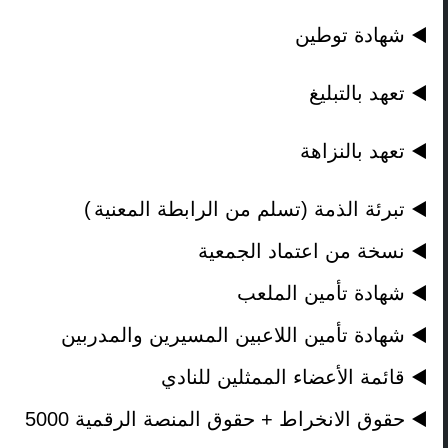
◀
️
شهادة توطين
◀
️
تعهد بالتبليغ
◀
️
تعهد بالنزاهة
◀
️
تبرئة الذمة (تسلم من الرابطة المعنية
)
◀
️
نسخة من اعتماد الجمعية
◀
️
شهادة تأمين الملعب
◀
️
شهادة تأمين اللاعبين المسيرين والمدربين
◀
️
قائمة الأعضاء الممثلين للنادي
◀
️
حقوق الانخراط + حقوق المنصة الرقمية 5000