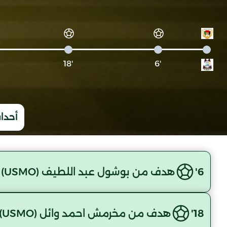
'18
'6
أحداث
6'
هدف من بوشول عبد اللطيف (USMO)
18'
هدف من مخرمش احمد وائل (USMO)