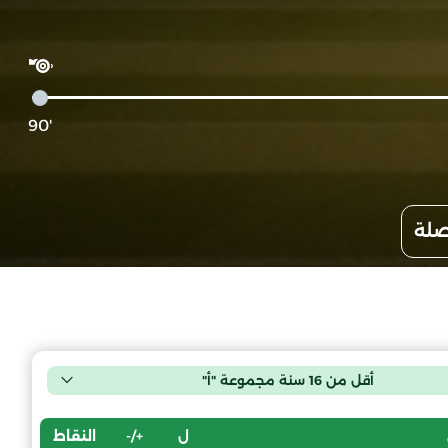
'90
صلة
أقل من 16 سنة مجموعة "أ"
ل
+/-
النقاط