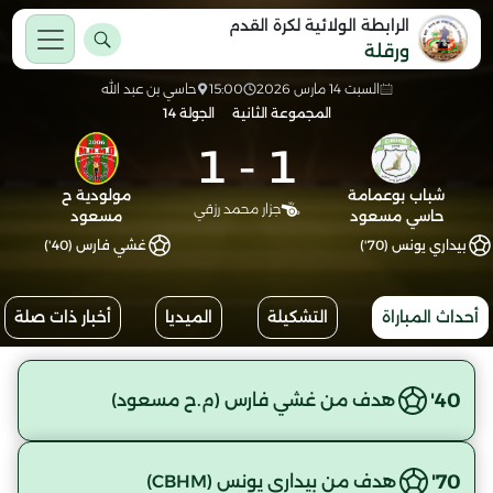
الرابطة الولائية لكرة القدم
ورقلة
السبت 14 مارس 2026
15:00
حاسي بن عبد الله
المجموعة الثانية
الجولة 14
1
-
1
شباب بوعمامة
مولودية ح
جزار محمد رزقي
حاسي مسعود
مسعود
بيداري يونس (70')
غشي فارس (40')
أحداث المباراة
التشكيلة
الميديا
أخبار ذات صلة
40'
هدف من غشي فارس (م.ح مسعود)
70'
هدف من بيداري يونس (CBHM)